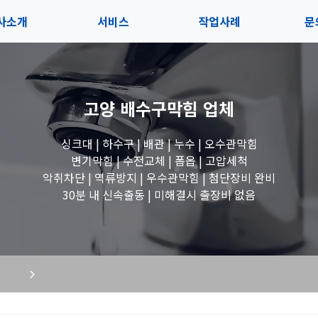
사소개
서비스
작업사례
문
사소개
솔루션
전체보기
상
고양 배수구막힘
업체
내사항
블로그
세면대 작업
고
싱크대 | 하수구 | 배관 | 누수 | 오수관막힘
시는길
변기 작업
변기막힘 | 수전교체 | 폽옵 | 고압세척
악취차단 | 역류방지 | 우수관막힘 | 첨단장비 완비
욕조 작업
30분 내 신속출동 | 미해결시 출장비 없음
하수구 작업
수도꼭지 작업