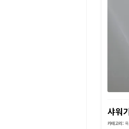
샤워기
카테고리:
욕