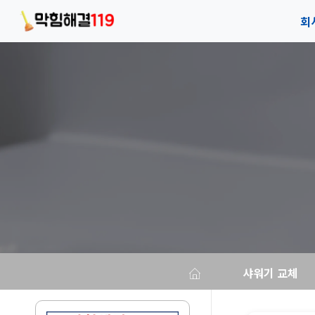
회
회
안
오
샤워기 교체