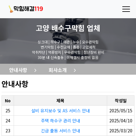
고양 배수구막힘
업체
싱크대 | 하수구 | 배관 | 누수 | 오수관막힘
변기막힘 | 수전교체 | 폽옵 | 고압세척
악취차단 | 역류방지 | 우수관막힘 | 첨단장비 완비
30분 내 신속출동 | 미해결시 출장비 없음
안내사항
회사소개
안내사항
No
제목
작성일
25
설비 유지보수 및 AS 서비스 안내
2025/05/15
24
주택 하수구 관리 안내
2025/04/10
23
긴급 출동 서비스 안내
2025/03/20